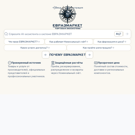
Вход
Регистрация
AI
Что такое ЕВРАЗМАРКЕТ?
Как работает Номинальный счёт?
Как формируется цена?
Какие услуги доступны?
Как пройти регистрацию?
ПОЧЕМУ ЕВРАЗМАРКЕТ
Проверенный источник
Защищённые расчёты
Прозрачная цена
Товары и услуги от
Приём, резервирование,
Понятный состав стоимости,
производителей, официальных
распределение и возвраты
доставки и региональных
представителей и
через Номинальный счёт.
компонентов.
профессиональных участников.